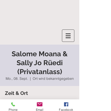
SALOME MOANA
Salome Moana &
Sally Jo Rüedi
(Privatanlass)
Mo., 08. Sept.
  |  
Ort wird bekanntgegeben
Zeit & Ort
08. Sept. 2025, 11:30 – 12:00
Ort wird bekanntgegeben
Phone
Email
Facebook