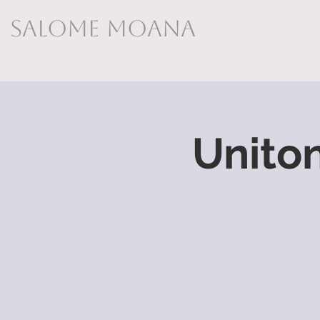
Salome Moana
Unito